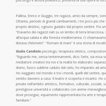
psicologo e artista poliedrico, presenta la sua opera di ris
Pallina, Enrico e Giuggio, tre ragazzi, amici da sempre, sono
Ottanta, periodo di grandi cambiamenti, i tre poco più che 
proprio destino, ognuno guidato dal proprio sentire. Poi un g
“Eravamo dei ragazzi nati su un lembo di terra limacciosa, s
all’acqua salata e alla foresta mediterranea. Ci chiamavamo
distava chilometri”. “Romani di mare” è una storia di riscat
Giulio Candiolo
psicologo, terapeuta olistico, compositore,
“Riguardo me, senza tentennamenti, dico: l’arte, sia essa se
mediatore creativo tra noi e la realtà ho elaborato separazi
divino, fuoco sublime caduto dal cielo, ho imparato ad am
Ho viaggiato nel mondo e tra i mondi, quelli del sentire, qu
sentito davvero a casa. Il teatro è scoperta e incanto. Ho co
private nell’ambito artistico, formativo, culturale, sociale,
prestigiose università e collaborato con anime meraviglios
dove prosegue, equamente rappresentata tra arte e terapia, l
familiare.”