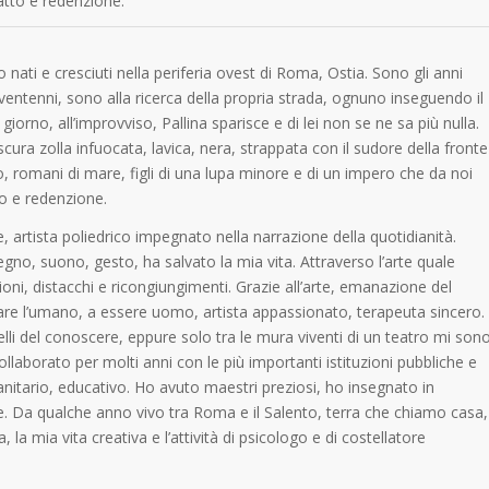
catto e redenzione.
 nati e cresciuti nella periferia ovest di Roma, Ostia. Sono gli anni
ventenni, sono alla ricerca della propria strada, ognuno inseguendo il
iorno, all’improvviso, Pallina sparisce e di lei non se ne sa più nulla.
cura zolla infuocata, lavica, nera, strappata con il sudore della fronte
, romani di mare, figli di una lupa minore e di un impero che da noi
to e redenzione.
 artista poliedrico impegnato nella narrazione della quotidianità.
gno, suono, gesto, ha salvato la mia vita. Attraverso l’arte quale
oni, distacchi e ricongiungimenti. Grazie all’arte, emanazione del
are l’umano, a essere uomo, artista appassionato, terapeuta sincero.
elli del conoscere, eppure solo tra le mura viventi di un teatro mi son
llaborato per molti anni con le più importanti istituzioni pubbliche e
 sanitario, educativo. Ho avuto maestri preziosi, ho insegnato in
e. Da qualche anno vivo tra Roma e il Salento, terra che chiamo casa,
a mia vita creativa e l’attività di psicologo e di costellatore