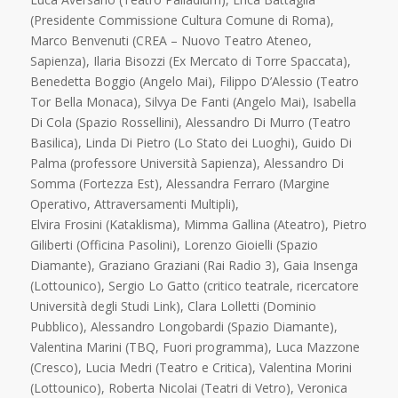
(Presidente Commissione Cultura Comune di Roma),
Marco Benvenuti (CREA – Nuovo Teatro Ateneo,
Sapienza), Ilaria Bisozzi (Ex Mercato di Torre Spaccata),
Benedetta Boggio (Angelo Mai), Filippo D’Alessio (Teatro
Tor Bella Monaca), Silvya De Fanti (Angelo Mai), Isabella
Di Cola (Spazio Rossellini), Alessandro Di Murro (Teatro
Basilica), Linda Di Pietro (Lo Stato dei Luoghi), Guido Di
Palma (professore Università Sapienza), Alessandro Di
Somma (Fortezza Est), Alessandra Ferraro (Margine
Operativo, Attraversamenti Multipli),
Elvira Frosini (Kataklisma), Mimma Gallina (Ateatro), Pietro
Giliberti (Officina Pasolini), Lorenzo Gioielli (Spazio
Diamante), Graziano Graziani (Rai Radio 3), Gaia Insenga
(Lottounico), Sergio Lo Gatto (critico teatrale, ricercatore
Università degli Studi Link), Clara Lolletti (Dominio
Pubblico), Alessandro Longobardi (Spazio Diamante),
Valentina Marini (TBQ, Fuori programma), Luca Mazzone
(Cresco), Lucia Medri (Teatro e Critica), Valentina Morini
(Lottounico), Roberta Nicolai (Teatri di Vetro), Veronica