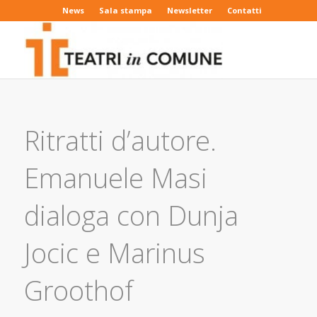
News
Sala stampa
Newsletter
Contatti
Ritratti d’autore.
Emanuele Masi
dialoga con Dunja
Jocic e Marinus
Groothof