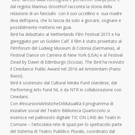
dal regista Marinus Groothof racconta la storia della
relazione di un fanciullo con il suo uccellino e sua madre
diva dell’opera, che lo lascia da solo a giocare, sognare e
possibilmente mettersi nei guai.
Bird ha debuttato al Netherlands Film Festival 2015 e ha
gareggiato per un Golden Calf. Il film è stato proiettato al
Filmforum del Ludwig Museum di Colonia (Germania), al
Festival Dance on Camera di New York (USA) e al Festival
Dead by Dawn di Edimburgo (Scozia). The Bird ha ricevuto
il Cinedance Public Award nel 2016 ad Amsterdam (Paesi
Bassi).
Bird è sostenuto dal Cultural Media Fund olandese, dal
Performing Arts Fund NL e da NTR in collaborazione con
Cinedans.
Con #IncursioniArtisticheDiMutualità il programma di
iniziative social del Teatro Biblioteca Quarticciolo si
inserisce nel palinsesto digitale TIC ON LINE dei Teatri in
Comune – l’articolata rete di spazi per lo spettacolo parte
del Sistema di Teatro Pubblico Plurale, coordinato dal