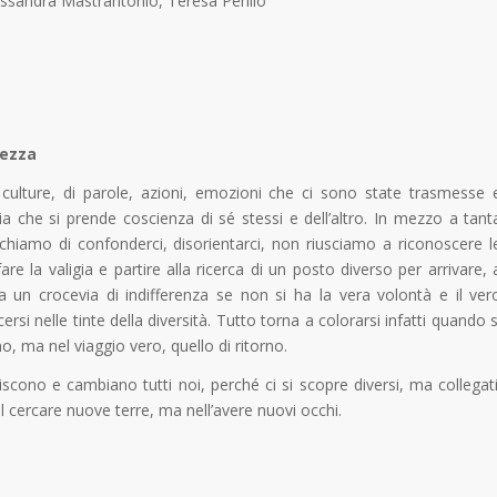
lessandra Mastrantonio, Teresa Perillo
hezza
o di culture, di parole, azioni, emozioni che ci sono state trasmesse 
a che si prende coscienza di sé stessi e dell’altro. In mezzo a tant
chiamo di confonderci, disorientarci, non riusciamo a riconoscere l
are la valigia e partire alla ricerca di un posto diverso per arrivare, 
 un crocevia di indifferenza se non si ha la vera volontà e il ver
ersi nelle tinte della diversità. Tutto torna a colorarsi infatti quando s
o, ma nel viaggio vero, quello di ritorno.
scono e cambiano tutti noi, perché ci si scopre diversi, ma collegati
l cercare nuove terre, ma nell’avere nuovi occhi.