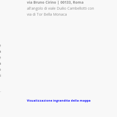
via Bruno Cirino | 00133, Roma
all'angolo di viale Duilio Cambellotti con
via di Tor Bella Monaca
e
a
e
a
o
i
.
Visualizzazione ingrandita della mappa