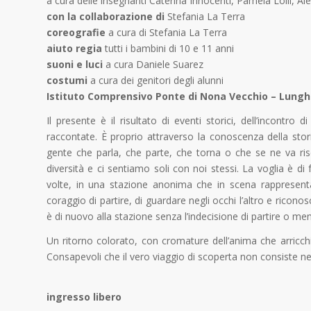
a cura delle insegnanti Caterina Innocenti, Pamela Lolli, A
con la collaborazione di
Stefania La Terra
coreografie
a cura di Stefania La Terra
aiuto regia
tutti i bambini di 10 e 11 anni
suoni e luci
a cura Daniele Suarez
costumi
a cura dei genitori degli alunni
Istituto Comprensivo Ponte di Nona Vecchio – Lung
Il presente è il risultato di eventi storici, dell’incontr
raccontate. È proprio attraverso la conoscenza della stori
gente che parla, che parte, che torna o che se ne va ris
diversità e ci sentiamo soli con noi stessi. La voglia è di f
volte, in una stazione anonima che in scena rappresenta
coraggio di partire, di guardare negli occhi l’altro e riconosc
è di nuovo alla stazione senza l’indecisione di partire o men
Un ritorno colorato, con cromature dell’anima che arricchi
Consapevoli che il vero viaggio di scoperta non consiste ne
ingresso libero