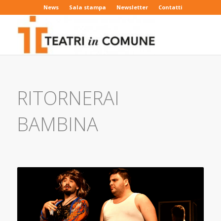
News
Sala stampa
Newsletter
Contatti
RITORNERAI
BAMBINA