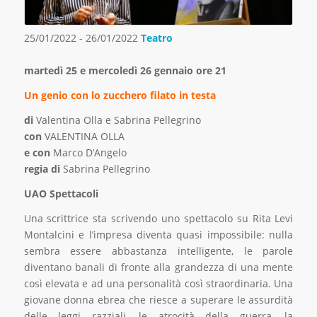
25/01/2022 - 26/01/2022
Teatro
martedì 25 e mercoledì 26 gennaio ore 21
Un genio con lo zucchero filato in testa
di
Valentina Olla e Sabrina Pellegrino
con
VALENTINA OLLA
e con
Marco D’Angelo
regia di
Sabrina Pellegrino
UAO Spettacoli
Una scrittrice sta scrivendo uno spettacolo su Rita Levi
Montalcini e l’impresa diventa quasi impossibile: nulla
sembra essere abbastanza intelligente, le parole
diventano banali di fronte alla grandezza di una mente
così elevata e ad una personalità così straordinaria. Una
giovane donna ebrea che riesce a superare le assurdità
delle leggi razziali, le atrocità della guerra, la