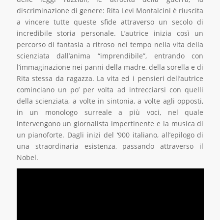
discriminazione di genere: Rita Levi Montalcini è riuscita
a vincere tutte queste sfide attraverso un secolo di
incredibile storia personale. L’autrice inizia così un
percorso di fantasia a ritroso nel tempo nella vita della
scienziata dall’anima “imprendibile”, entrando con
l’immaginazione nei panni della madre, della sorella e di
Rita stessa da ragazza. La vita ed i pensieri dell’autrice
cominciano un po’ per volta ad intrecciarsi con quelli
della scienziata, a volte in sintonia, a volte agli opposti,
in un monologo surreale a più voci, nel quale
intervengono un giornalista impertinente e la musica di
un pianoforte. Dagli inizi del ‘900 italiano, all’epilogo di
una straordinaria esistenza, passando attraverso il
Nobel.