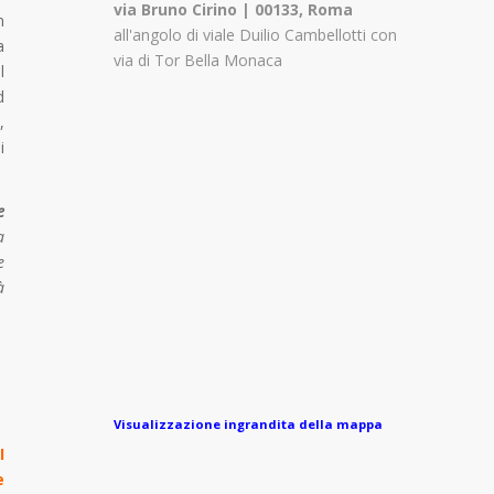
via Bruno Cirino | 00133, Roma
n
all'angolo di viale Duilio Cambellotti con
a
via di Tor Bella Monaca
l
d
,
i
e
a
e
à
Visualizzazione ingrandita della mappa
I
e