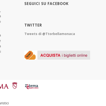
SEGUICI SU FACEBOOK
,
a
o
TWITTER
Tweets di @Ttorbellamonaca
a
e
a
i
istici