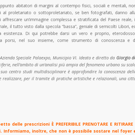
appunto abitatori di margini al contempo fisici, sociali e mentali, no
i al proletariato o sottoproletariato, se ben fotografati, danno all
à di affrescare un’immagine complessa e stratificata del Paese reale, i
ale, il tutto visto dalla specola “bassa”, geniale di semicolti Libori, e
ria esistenza. Di qui potrebbe darsi un vero e proprio, eterodosso
ossa porsi, nel suo insieme, come strumento di conoscenza e d
Azienda Speciale Palaexpo, Municipio VI. Ideato e diretto da
Giorgio d
eriferie, nell’ambito di un’analisi più ampia del fenomeno urbano su scal
suo centro studi multidisciplinare è approfondire la conoscenza dell
ealizzare, per il tramite di pratiche artistiche e relazionali, una citt
tto delle prescrizioni È PREFERIBILE PRENOTARE E RITIRARE 
Informiamo, inoltre, che non è possibile sostare nel foyer 