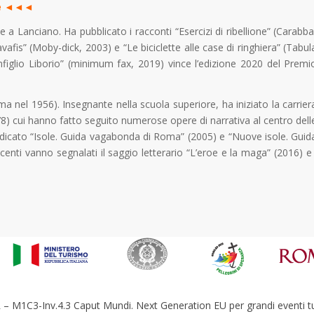
one ◄◄◄
ve a Lanciano. Ha pubblicato i racconti “Esercizi di ribellione” (Carabba
vafis” (Moby-dick, 2003) e “Le biciclette alle case di ringhiera” (Tabul
nfiglio Liborio” (minimum fax, 2019) vince l’edizione 2020 del Premi
ma nel 1956). Insegnante nella scuola superiore, ha iniziato la carrier
78) cui hanno fatto seguito numerose opere di narrativa al centro dell
 dedicato “Isole. Guida vagabonda di Roma” (2005) e “Nuove isole. Guid
enti vanno segnalati il saggio letterario “L’eroe e la maga” (2016) e 
– M1C3-Inv.4.3 Caput Mundi. Next Generation EU per grandi eventi tur