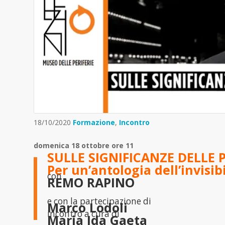
18/10/2020
Formazione
,
Incontro
domenica 18 ottobre ore 11
SULLE SIGNIFICANZE DELLE P
Per un’antologia dell’invisib
con
REMO RAPINO
e con la partecipazione di
Marco Lodoli
incontro a cura di
Maria Ida Gaeta