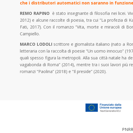
che i distributori automatici non saranno in funzi
REMO RAPINO
è stato insegnante di filosofia nei licei. Vi
2012) e alcune raccolte di poesia, tra cui “La profezia di Ka
Fati, 2017). Con il romanzo “Vita, morte e miracoli di Bo
Campiello.
MARCO LODOLI
scrittore e giornalista italiano (nato a Ro
letteraria con la raccolta di poesie “Un uomo innocuo” (19
quali spesso figura la metropoli. Alla sua città natale ha
vagabonda di Roma” (2014), mentre tra i suoi lavori più rec
romanzi “Paolina” (2018) e “Il preside” (2020).
PNRR 