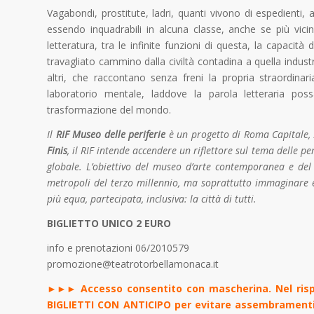
Vagabondi, prostitute, ladri, quanti vivono di espedienti, 
essendo inquadrabili in alcuna classe, anche se più vicin
letteratura, tra le infinite funzioni di questa, la capacit
travagliato cammino dalla civiltà contadina a quella industri
altri, che raccontano senza freni la propria straordina
laboratorio mentale, laddove la parola letteraria p
trasformazione del mondo.
Il
RIF Museo delle periferie
è un progetto di Roma Capitale, 
Finis
, il RIF intende accendere un riflettore sul tema delle p
globale. L’obiettivo del museo d’arte contemporanea e del 
metropoli del terzo millennio, ma soprattutto immaginare e r
più equa, partecipata, inclusiva: la città di tutti.
BIGLIETTO UNICO 2 EURO
info e prenotazioni 06/2010579
promozione@teatrotorbellamonaca.it
►►► Accesso consentito con mascherina. Nel rispe
BIGLIETTI CON ANTICIPO per evitare assembramenti. 