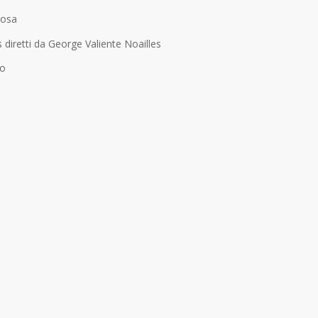
dosa
 diretti da
George
Valiente
Noailles
zo