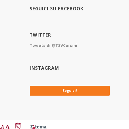
SEGUICI SU FACEBOOK
TWITTER
Tweets di @TSVCorsini
INSTAGRAM
No images available at the moment
Seguici!