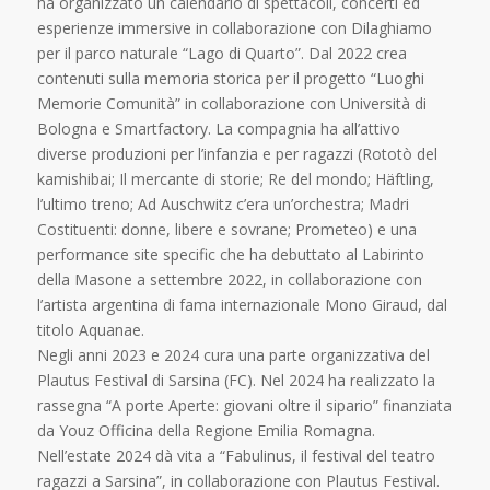
ha organizzato un calendario di spettacoli, concerti ed
esperienze immersive in collaborazione con Dilaghiamo
per il parco naturale “Lago di Quarto”. Dal 2022 crea
contenuti sulla memoria storica per il progetto “Luoghi
Memorie Comunità” in collaborazione con Università di
Bologna e Smartfactory. La compagnia ha all’attivo
diverse produzioni per l’infanzia e per ragazzi (Rototò del
kamishibai; Il mercante di storie; Re del mondo; Häftling,
l’ultimo treno; Ad Auschwitz c’era un’orchestra; Madri
Costituenti: donne, libere e sovrane; Prometeo) e una
performance site specific che ha debuttato al Labirinto
della Masone a settembre 2022, in collaborazione con
l’artista argentina di fama internazionale Mono Giraud, dal
titolo Aquanae.
Negli anni 2023 e 2024 cura una parte organizzativa del
Plautus Festival di Sarsina (FC). Nel 2024 ha realizzato la
rassegna “A porte Aperte: giovani oltre il sipario” finanziata
da Youz Officina della Regione Emilia Romagna.
Nell’estate 2024 dà vita a “Fabulinus, il festival del teatro
ragazzi a Sarsina”, in collaborazione con Plautus Festival.