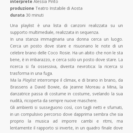
interprete
Alessia Pinto
produzione
Teatro Instabile di Aosta
durata
30 minuti
Una playlist è una lista di canzoni realizzata su un
supporto multimediale, realizzata in sequenza.
In una stanza immaginaria una donna cerca un luogo.
Cerca un posto dove stare e risuonano le note di un
celebre brano delle Coco Rosie. Ha un abito che non le sta
bene, è in imbarazzo, e cerca solo un posto dove stare. La
ricerca si fa ossessiva, diventa nevrotica: la ricerca si
trasforma in una fuga.
Ma la
Playlist
interrompe il climax, e di brano in brano, da
Brassens a David Bowie, da Jeanne Moreau a Mina, la
danzatrice passa di costume in costume, svelando la sua
nudità, ricoperta da sempre nuove maschere.
Gli ambienti si susseguono così, con tagli netti e sfumati,
in un compulsivo percorso dove dapprima sembra che sia
proprio la musica ad imporre cambi e ritmi, ma
lentamente il rapporto si inverte, in un quadro finale dove