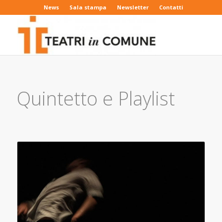
News
Sala stampa
Newsletter
Contatti
Quintetto e Playlist