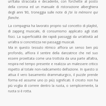
un’Italia stracciata e decadente, con forchette al posto
della corona ed un manuale di ristorazione alberghiera
degli anni ’80, troneggia sulle note di
J’ai la mémoire qui
flanche
.
La compagnia ha lavorato proprio sul concetto di playlist,
di zapping musicale, di consumismo applicato agli stati
fisici. La superficialità dei rapidi passaggi da un’attività ad
un’altra si concretizza nei passaggi musicali.
Ma in questo tessuto ritmico affiora un senso ben più
profondo, affiora il sentire della danzatrice che nel suo
essere proiettata come una trottola da una parte all’altra,
respira nel tempo presente e realizza un malessere critico
rispetto al totale non-radicamento dell’azione. In questo si
attua il vero basamento drammaturgico, il puzzle prende
forma ed assume uno (o più) significati. Il criceto non ha
più voglia di correre dentro la ruota, o semplicemente, la
ruota si è rotta.