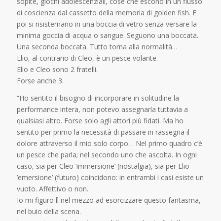
sopite, giochi adolescenziali, cose che escono in un flusso
di coscienza dal cassetto della memoria di golden fish. E
poi si risistemano in una boccia di vetro senza versare la
minima goccia di acqua o sangue. Seguono una boccata.
Una seconda boccata. Tutto torna alla normalità…
Elio, al contrario di Cleo, è un pesce volante.
Elio e Cleo sono 2 fratelli.
Forse anche 3.
“Ho sentito il bisogno di incorporare in solitudine la
performance intera, non potevo assegnarla tuttavia a
qualsiasi altro. Forse solo agli attori più fidati. Ma ho
sentito per primo la necessità di passare in rassegna il
dolore attraverso il mio solo corpo… Nel primo quadro c’è
un pesce che parla; nel secondo uno che ascolta. In ogni
caso, sia per Cleo ‘immersione’ (nostalgia), sia per Elio
’emersione’ (futuro) coincidono: in entrambi i casi esiste un
vuoto. Affettivo o non.
Io mi figuro lì nel mezzo ad esorcizzare questo fantasma,
nel buio della scena.