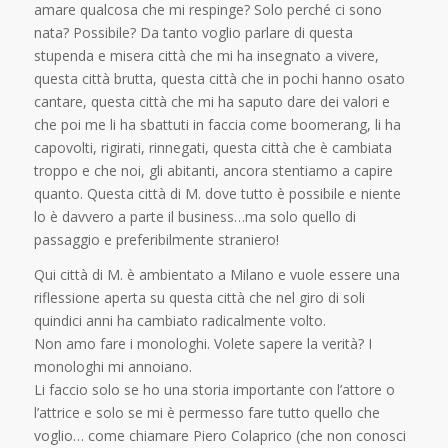
amare qualcosa che mi respinge? Solo perché ci sono
nata? Possibile? Da tanto voglio parlare di questa
stupenda e misera città che mi ha insegnato a vivere,
questa città brutta, questa città che in pochi hanno osato
cantare, questa città che mi ha saputo dare dei valori e
che poi me li ha sbattuti in faccia come boomerang, li ha
capovolti, rigirati, rinnegati, questa città che è cambiata
troppo e che noi, gli abitanti, ancora stentiamo a capire
quanto. Questa città di M. dove tutto è possibile e niente
lo è davvero a parte il business…ma solo quello di
passaggio e preferibilmente straniero!
Qui città di M. è ambientato a Milano e vuole essere una
riflessione aperta su questa città che nel giro di soli
quindici anni ha cambiato radicalmente volto.
Non amo fare i monologhi. Volete sapere la verità? I
monologhi mi annoiano.
Li faccio solo se ho una storia importante con l’attore o
l’attrice e solo se mi è permesso fare tutto quello che
voglio… come chiamare Piero Colaprico (che non conosci