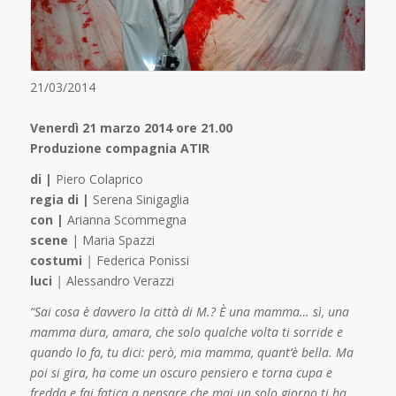
21/03/2014
Venerdì 21 marzo 2014 ore 21.00
Produzione compagnia ATIR
di |
Piero Colaprico
regia di |
Serena Sinigaglia
con |
Arianna Scommegna
scene
| Maria Spazzi
costumi
|
Federica Ponissi
luci
|
Alessandro Verazzi
“Sai cosa è davvero la città di M.? È una mamma… sì, una
mamma dura, amara, che solo qualche volta ti sorride e
quando lo fa, tu dici: però, mia mamma, quant’è bella. Ma
poi si gira, ha come un oscuro pensiero e torna cupa e
fredda e fai fatica a pensare che mai un solo giorno ti ha