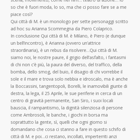
so che è fuori moda, lo so, ma che ci posso fare se a me
piace così?
Qui città di M. è un monologo per sette personaggi scritto
ad hoc su Arianna Scommegna da Piero Colaprico.
In conclusione Qui città di M. è Milano, è Piero (e dunque
un bell’incontro), è Arianna (ovvero un’attrice
straordinaria), è un rebus da risolvere…Qui città di M.
siamo noi, le nostre paure, il grigio dell’asfalto, i fantasmi
di chi non c’è più, la paura del diverso, del traffico, della
bomba, dello smog, del buio, il disagio di chi vorrebbe il
sole e il mare e trova solo nebbia e idroscalo, ma è anche
la Boccassini, tangentopoli, Borelli, le inamovibili giunte di
destra, la lega, il 25 Aprile, le sue periferie in cerca di un
centro di gravità permanente, San Siro, i suoi locali
bauscia, il rampantismo, la dignità silenziosa di persone
come Ambrosoli, le banche, i giochi in borsa ma
soprattutto la gente, sì, quelli che ogni giorno si
domandano che cosa ci stanno a fare in questo schifo di
città di M. e poi…ci restano, incollati, imperterriti anzi