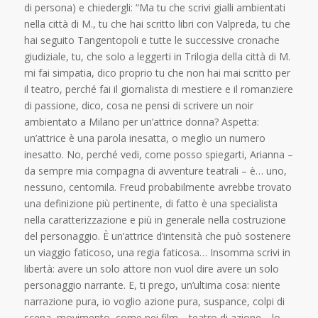
di persona) e chiedergli: “Ma tu che scrivi gialli ambientati
nella città di M., tu che hai scritto libri con Valpreda, tu che
hai seguito Tangentopoli e tutte le successive cronache
giudiziale, tu, che solo a leggerti in Trilogia della città di M.
mi fai simpatia, dico proprio tu che non hai mai scritto per
il teatro, perché fai il giornalista di mestiere e il romanziere
di passione, dico, cosa ne pensi di scrivere un noir
ambientato a Milano per un’attrice donna? Aspetta:
un’attrice è una parola inesatta, o meglio un numero
inesatto. No, perché vedi, come posso spiegarti, Arianna –
da sempre mia compagna di avventure teatrali – è… uno,
nessuno, centomila. Freud probabilmente avrebbe trovato
una definizione più pertinente, di fatto è una specialista
nella caratterizzazione e più in generale nella costruzione
del personaggio. È un’attrice d’intensità che può sostenere
un viaggio faticoso, una regia faticosa… Insomma scrivi in
libertà: avere un solo attore non vuol dire avere un solo
personaggio narrante. E, ti prego, un’ultima cosa: niente
narrazione pura, io voglio azione pura, suspance, colpi di
scena, movimento, come nei film… teatro di azione… lo