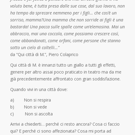
voluto bene, è tutta presa dalle sue cose, dal suo lavoro, non
ha tempo da sprecare nemmeno per i figli… che cos’è un
sorriso, mamma?Una mamma che non sorride ai figli è una
bastarda! Una pacca sulle spalle come un’elemosina. Mai un
abbraccio, mai una coccola, come possiamo crescere così,
come abbandonati, come orfani, come persone che stanno
sotto un cielo di coltelli…”
da “Qui città di M.”, Piero Colaprico
Qui città di M. è innanzi tutto un giallo a tutti gli effetti,
genere per altro assai poco praticato in teatro ma da me
già precedentemente affrontato con gran soddisfazione.
Quando vivi in una città dove:
a) Non si respira
b) Non si vede
c) Non si ascolta
Arrivi a chiederti… perché ci resto ancora? Cosa ci faccio
qui? E perché ci sono affezionata? Cosa mi porta ad