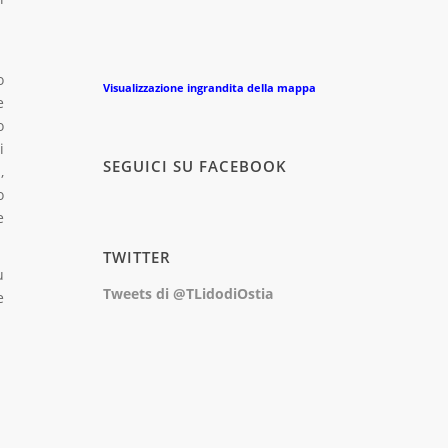
o
Visualizzazione ingrandita della mappa
e
o
i
SEGUICI SU FACEBOOK
,
o
e
TWITTER
ù
Tweets di @TLidodiOstia
e