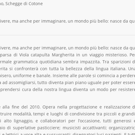
no, Schegge di Cotone
scrivere, ma anche per immaginare, un mondo più bello: nasce da qu
scrivere, ma anche per immaginare, un mondo più bello: nasce da qu
mparsa di Viola catapulta Margherita in un viaggio misterioso. Pe
 normale grammatica quotidiana sembra impazzita. Tra sparizioni d
rita si confronterà con tutta la bellezza della lingua italiana. Un
isero, uniforme e banale. Insieme alle parole si comincia a perder
ia ad assomigliarsi, tutto diventa pian piano uguale per poter esser
a prendersi cura della nostra lingua diventa un modo per resister
alla fine del 2010. Opera nella progettazione e realizzazione d
ostruire modalità, tempi e luoghi di condivisione tra piccoli e grandi
di alto lignaggio, e collaboratori per l’occasione, tutti generosi 
io di superlative pasticciere; musicisti accattivanti; organizzatric
i e lettrici a voce alta e sussurranti; disegnatori luci pazienti. E tutt