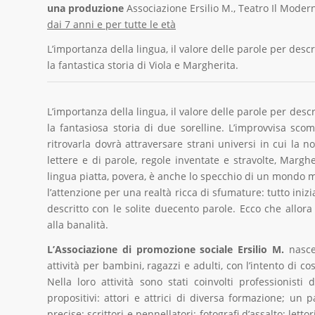
una produzione
Associazione Ersilio M., Teatro Il Moder
dai 7 anni e per tutte le età
L’importanza della lingua, il valore delle parole per de
la fantastica storia di Viola e Margherita.
L’importanza della lingua, il valore delle parole per de
la fantasiosa storia di due sorelline. L’improvvisa sco
ritrovarla dovrà attraversare strani universi in cui la
lettere e di parole, regole inventate e stravolte, Marghe
lingua piatta, povera, è anche lo specchio di un mondo m
l’attenzione per una realtà ricca di sfumature: tutto iniz
descritto con le solite duecento parole. Ecco che allor
alla banalità.
L’Associazione di promozione sociale Ersilio M.
nasce 
attività per bambini, ragazzi e adulti, con l’intento di c
Nella loro attività sono stati coinvolti professionisti 
propositivi: attori e attrici di diversa formazione; un pa
precise; scrittori e pennellatori; fotografi d’assalto; lettor