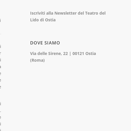
Iscriviti alla Newsletter del Teatro del
Lido di Ostia
i
DOVE SIAMO
i
r
Via delle Sirene, 22 | 00121 Ostia
i
(Roma)
a
e
e
e
i
.
e
i
i