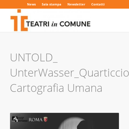
News
Sala stampa
Newsletter
Contatti
UNTOLD_
UnterWasser_Quarticcio
Cartografia Umana