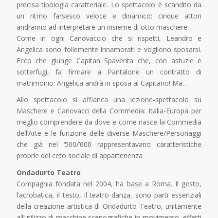
precisa tipologia caratteriale. Lo spettacolo è scandito da
un ritmo farsesco veloce e dinamico: cinque attori
andranno ad interpretare un insieme di otto maschere.
Come in ogni Canovaccio che si rispetti, Leandro e
Angelica sono follemente innamorati e vogliono sposarsi.
Ecco che giunge Capitan Spaventa che, con astuzie e
sotterfugi, fa firmare a Pantalone un contratto di
matrimonio: Angelica andrà in sposa al Capitano! Ma…
Allo spettacolo si affianca una lezione-spettacolo su
Maschere e Canovacci della Commedia: Italia-Europa per
meglio comprendere da dove e come nasce la Commedia
dell’Arte e le funzione delle diverse Maschere/Personaggi
che già nel ‘500/’600 rappresentavano caratteristiche
proprie del ceto sociale di appartenenza
Ondadurto Teatro
Compagnia fondata nel 2004, ha base a Roma. Il gesto,
l’acrobatica, il testo, il teatro-danza, sono parti essenziali
della creazione artistica di Ondadurto Teatro, unitamente
all’utilizzo di macchine scenografiche in movimento, effetti