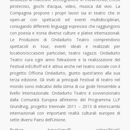
pirotecnici, giochi d’acqua, video, musica dal vivo. La
Compagnia propone i propri lavori sia in teatro che in
open-air con spettacoli ed eventi multidisciplinari,
coniugando differenti linguaggi espressivi che raggiungono
con poesia e ironia diverse culture e platee internazionali.
Le Produzioni di Ondadurto Teatro comprendono
spettacoli in tour, eventi ideati e realizzati per
location/occasioni particolari, teatro ragazzi. Ondadurto
Teatro cura ogni anno l’ideazione e la realizzazione del
Festival inEURoff ed è attiva anche nel teatro sociale con il
progetto Officina Ondadurto, giunto quest’anno alla sua
terza edizione. Gli inviti ai principali Festival di teatro nel
mondo sono indicativi della stima di cui gode l’ensemble a
livello Internazionale. Ondadurto Teatro è sovvenzionato
dalla Comunità Europea all’interno del Programma LLP
Grundtvig, progetto triennale 2011 – 2013 di interscambi
internazionali con importanti realtà culturali europee di
sette diversi Paesi dell’Unione.
[button type=”small” color=”black”