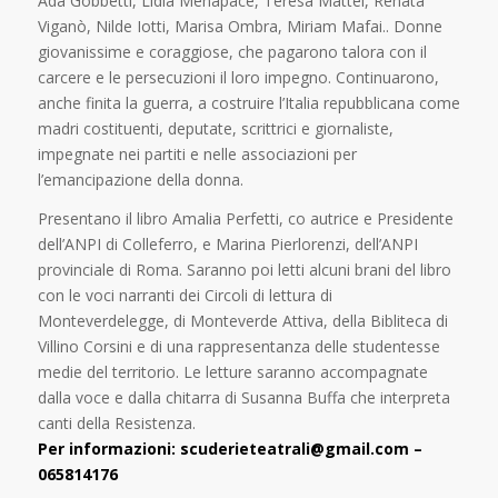
Ada Gobbetti, Lidia Menapace, Teresa Mattei, Renata
Viganò, Nilde Iotti, Marisa Ombra, Miriam Mafai.. Donne
giovanissime e coraggiose, che pagarono talora con il
carcere e le persecuzioni il loro impegno. Continuarono,
anche finita la guerra, a costruire l’Italia repubblicana come
madri costituenti, deputate, scrittrici e giornaliste,
impegnate nei partiti e nelle associazioni per
l’emancipazione della donna.
Presentano il libro Amalia Perfetti, co autrice e Presidente
dell’ANPI di Colleferro, e Marina Pierlorenzi, dell’ANPI
provinciale di Roma. Saranno poi letti alcuni brani del libro
con le voci narranti dei Circoli di lettura di
Monteverdelegge, di Monteverde Attiva, della Bibliteca di
Villino Corsini e di una rappresentanza delle studentesse
medie del territorio. Le letture saranno accompagnate
dalla voce e dalla chitarra di Susanna Buffa che interpreta
canti della Resistenza.
Per informazioni: scuderieteatrali@gmail.com –
065814176