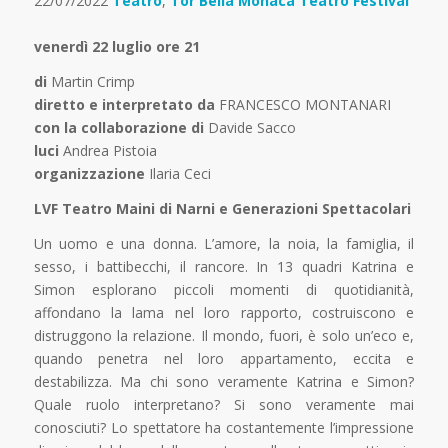
22/07/2022
Teatro
,
Tor Bella Monaca Teatro Festival
venerdì 22 luglio ore 21
di
Martin Crimp
diretto e interpretato da
FRANCESCO MONTANARI
con la collaborazione di
Davide Sacco
luci
Andrea Pistoia
organizzazione
Ilaria Ceci
LVF Teatro Maini di Narni e Generazioni Spettacolari
Un uomo e una donna. L’amore, la noia, la famiglia, il
sesso, i battibecchi, il rancore. In 13 quadri Katrina e
Simon esplorano piccoli momenti di quotidianità,
affondano la lama nel loro rapporto, costruiscono e
distruggono la relazione. Il mondo, fuori, è solo un’eco e,
quando penetra nel loro appartamento, eccita e
destabilizza. Ma chi sono veramente Katrina e Simon?
Quale ruolo interpretano? Si sono veramente mai
conosciuti? Lo spettatore ha costantemente l’impressione