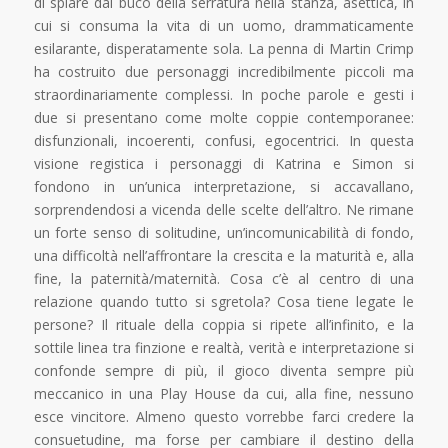
di spiare dal buco della serratura nella stanza, asettica, in
cui si consuma la vita di un uomo, drammaticamente
esilarante, disperatamente sola. La penna di Martin Crimp
ha costruito due personaggi incredibilmente piccoli ma
straordinariamente complessi. In poche parole e gesti i
due si presentano come molte coppie contemporanee:
disfunzionali, incoerenti, confusi, egocentrici. In questa
visione registica i personaggi di Katrina e Simon si
fondono in un’unica interpretazione, si accavallano,
sorprendendosi a vicenda delle scelte dell’altro. Ne rimane
un forte senso di solitudine, un’incomunicabilità di fondo,
una difficoltà nell’affrontare la crescita e la maturità e, alla
fine, la paternità/maternità. Cosa c’è al centro di una
relazione quando tutto si sgretola? Cosa tiene legate le
persone? Il rituale della coppia si ripete all’infinito, e la
sottile linea tra finzione e realtà, verità e interpretazione si
confonde sempre di più, il gioco diventa sempre più
meccanico in una Play House da cui, alla fine, nessuno
esce vincitore. Almeno questo vorrebbe farci credere la
consuetudine, ma forse per cambiare il destino della