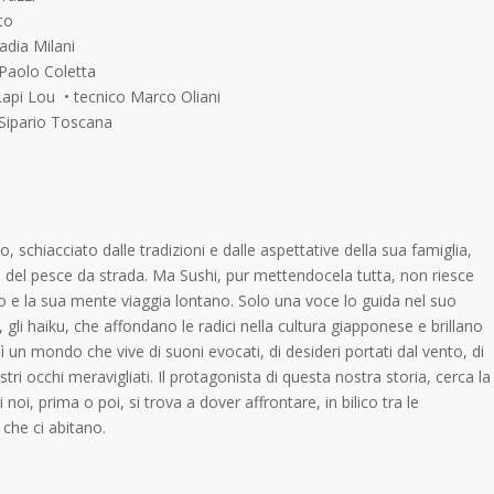
to
adia Milani
 Paolo Coletta
Lapi Lou • tecnico Marco Oliani
Sipario Toscana
, schiacciato dalle tradizioni e dalle aspettative della sua famiglia,
ita del pesce da strada. Ma Sushi, pur mettendocela tutta, non riesce
o e la sua mente viaggia lontano. Solo una voce lo guida nel suo
 gli haiku, che affondano le radici nella cultura giapponese e brillano
sì un mondo che vive di suoni evocati, di desideri portati dal vento, di
i occhi meravigliati. Il protagonista di questa nostra storia, cerca la
oi, prima o poi, si trova a dover affrontare, in bilico tra le
 che ci abitano.