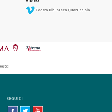
VIMEO
Teatro Biblioteca Quarticciolo
istici
SEGUICI