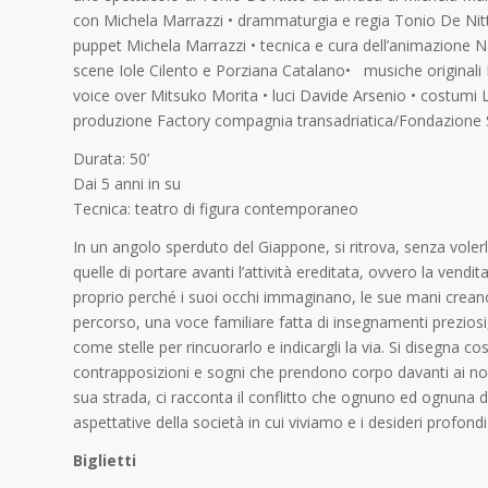
con Michela Marrazzi • drammaturgia e regia Tonio De Nit
puppet Michela Marrazzi • tecnica e cura dell’animazione N
scene Iole Cilento e Porziana Catalano• musiche originali
voice over Mitsuko Morita • luci Davide Arsenio • costumi 
produzione Factory compagnia transadriatica/Fondazione 
Durata: 50’
Dai 5 anni in su
Tecnica: teatro di figura contemporaneo
In un angolo sperduto del Giappone, si ritrova, senza volerlo
quelle di portare avanti l’attività ereditata, ovvero la vend
proprio perché i suoi occhi immaginano, le sue mani crean
percorso, una voce familiare fatta di insegnamenti preziosi,
come stelle per rincuorarlo e indicargli la via. Si disegna co
contrapposizioni e sogni che prendono corpo davanti ai nostr
sua strada, ci racconta il conflitto che ognuno ed ognuna di n
aspettative della società in cui viviamo e i desideri profondi
Biglietti