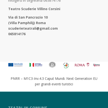
rivolgersi in segreteria 065814176
Teatro Scuderie Villino Corsini
Via di San Pancrazio 10
(Villa Pamphilij) Roma
scuderieteatrali@gmail.com
065814176
PNRR – M1C3-Inv.4.3 Caput Mundi. Next Generation EU
per grandi eventi turistici