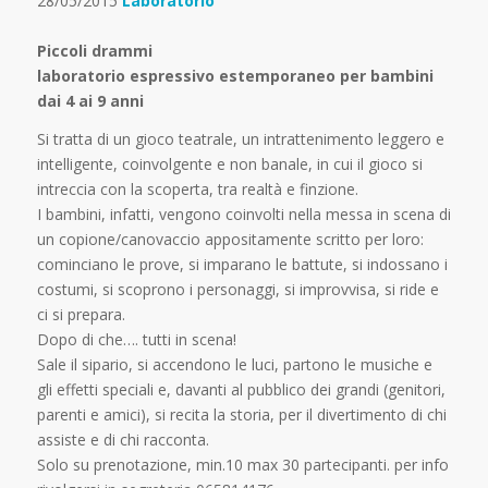
28/05/2015
Laboratorio
Piccoli drammi
laboratorio espressivo estemporaneo per bambini
dai 4 ai 9 anni
Si tratta di un gioco teatrale, un intrattenimento leggero e
intelligente, coinvolgente e non banale, in cui il gioco si
intreccia con la scoperta, tra realtà e finzione.
I bambini, infatti, vengono coinvolti nella messa in scena di
un copione/canovaccio appositamente scritto per loro:
cominciano le prove, si imparano le battute, si indossano i
costumi, si scoprono i personaggi, si improvvisa, si ride e
ci si prepara.
Dopo di che…. tutti in scena!
Sale il sipario, si accendono le luci, partono le musiche e
gli effetti speciali e, davanti al pubblico dei grandi (genitori,
parenti e amici), si recita la storia, per il divertimento di chi
assiste e di chi racconta.
Solo su prenotazione, min.10 max 30 partecipanti. per info