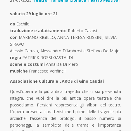
29/07/2023
Teatro
,
Tor Bella Monaca Teatro Festival
sabato 29 luglio ore 21
da
Eschilo
traduzione e adattamento
Roberto Cavosi
con
MARIANO RIGILLO, ANNA TERESA ROSSINI, SILVIA
SIRAVO
Alessio Caruso, Alessandro D’Ambrosi e Stefano De Majo
regia
PATRICK ROSSI GASTALDI
scene e costumi
Annalisa Di Piero
musiche
Francesco Verdinelli
Associazione Culturale LAROS di Gino Caudai
Quest’opera è la più antica tragedia che ci sia pervenuta
integra, che vuol dire la più antica opera teatrale che
possediamo. Persiani rappresenta gli albori del teatro.
L’opera presenta caratteristiche tipiche delle tragedie più
arcaiche: l’assenza del prologo, il basso numero di
personaggi, la semplicità della trama e l’importanza