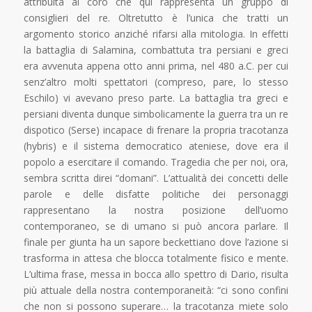
attribuita al coro che qui rappresenta un gruppo di
consiglieri del re. Oltretutto è l’unica che tratti un
argomento storico anziché rifarsi alla mitologia. In effetti
la battaglia di Salamina, combattuta tra persiani e greci
era avvenuta appena otto anni prima, nel 480 a.C. per cui
senz’altro molti spettatori (compreso, pare, lo stesso
Eschilo) vi avevano preso parte. La battaglia tra greci e
persiani diventa dunque simbolicamente la guerra tra un re
dispotico (Serse) incapace di frenare la propria tracotanza
(hybris) e il sistema democratico ateniese, dove era il
popolo a esercitare il comando. Tragedia che per noi, ora,
sembra scritta direi “domani”. L’attualità dei concetti delle
parole e delle disfatte politiche dei personaggi
rappresentano la nostra posizione dell’uomo
contemporaneo, se di umano si può ancora parlare. Il
finale per giunta ha un sapore beckettiano dove l’azione si
trasforma in attesa che blocca totalmente fisico e mente.
L’ultima frase, messa in bocca allo spettro di Dario, risulta
più attuale della nostra contemporaneità: “ci sono confini
che non si possono superare… la tracotanza miete solo