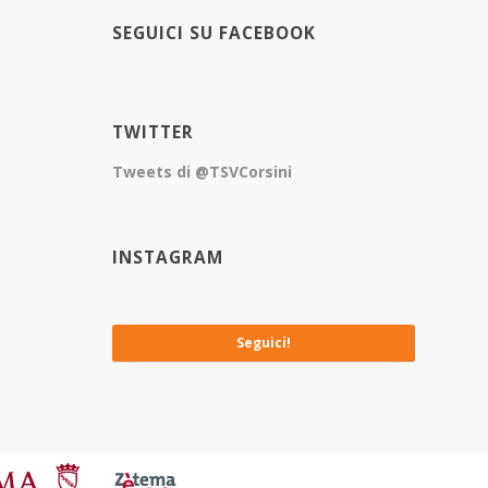
SEGUICI SU FACEBOOK
TWITTER
Tweets di @TSVCorsini
INSTAGRAM
No images available at the moment
Seguici!