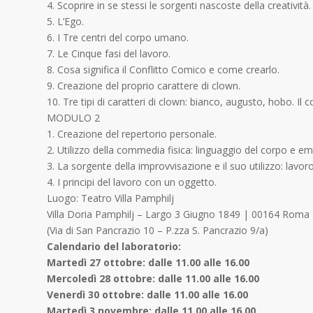
4. Scoprire in se stessi le sorgenti nascoste della creatività.
5. L’Ego.
6. I Tre centri del corpo umano.
7. Le Cinque fasi del lavoro.
8. Cosa significa il Conflitto Comico e come crearlo.
9. Creazione del proprio carattere di clown.
10. Tre tipi di caratteri di clown: bianco, augusto, hobo. Il 
MODULO 2
1. Creazione del repertorio personale.
2. Utilizzo della commedia fisica: linguaggio del corpo e em
3. La sorgente della improvvisazione e il suo utilizzo: lavoro
4. I principi del lavoro con un oggetto.
Luogo: Teatro Villa Pamphilj
Villa Doria Pamphilj – Largo 3 Giugno 1849 | 00164 Roma
(Via di San Pancrazio 10 – P.zza S. Pancrazio 9/a)
Calendario del laboratorio:
Martedì 27 ottobre: dalle 11.00 alle 16.00
Mercoledì 28 ottobre: dalle 11.00 alle 16.00
Venerdì 30 ottobre: dalle 11.00 alle 16.00
Martedì 3 novembre: dalle 11.00 alle 16.00