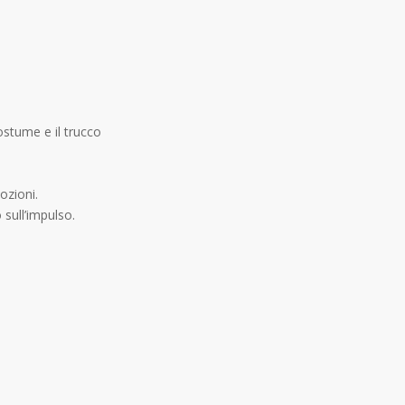
costume e il trucco
ozioni.
 sull’impulso.