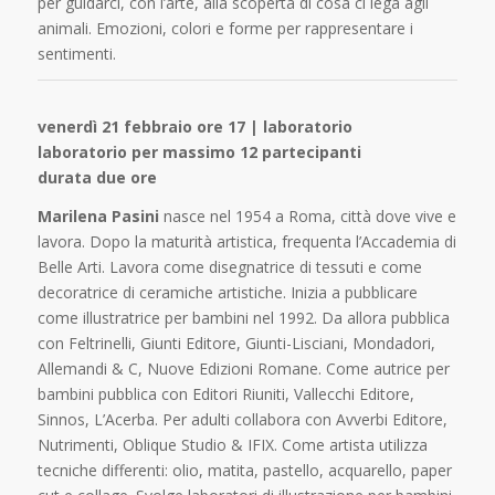
per guidarci, con l’arte, alla scoperta di cosa ci lega agli
animali. Emozioni, colori e forme per rappresentare i
sentimenti.
venerdì 21 febbraio ore 17 | laboratorio
laboratorio per massimo 12 partecipanti
durata due ore
Marilena Pasini
nasce nel 1954 a Roma, città dove vive e
lavora. Dopo la maturità artistica, frequenta l’Accademia di
Belle Arti. Lavora come disegnatrice di tessuti e come
decoratrice di ceramiche artistiche. Inizia a pubblicare
come illustratrice per bambini nel 1992. Da allora pubblica
con Feltrinelli, Giunti Editore, Giunti-Lisciani, Mondadori,
Allemandi & C, Nuove Edizioni Romane. Come autrice per
bambini pubblica con Editori Riuniti, Vallecchi Editore,
Sinnos, L’Acerba. Per adulti collabora con Avverbi Editore,
Nutrimenti, Oblique Studio & IFIX. Come artista utilizza
tecniche differenti: olio, matita, pastello, acquarello, paper