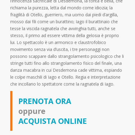
l’innocenza sacrificale di Desdemona, la tonta e bella, che
richiama la purezza, letta dal mondo come idiozia; la
fragilità di Otello, guerriero, ma uomo dai piedi d’argilla,
mosso dai fili come un burattino; Iago il burattinaio che
tesse la viscida ragnatela che avvinghia tutti, anche se
stesso, il primo ad essere vittima della gelosia è proprio
lui. Lo spettacolo è un armonico e claustrofobico
movimento senza via d’uscita, i tre personaggi non
possono scappare dallo strangolamento psicologico che li
stringe tutti fino allo strangolamento fisico del finale, una
danza macabra in cui Desdemona cade vittima, espiando
le colpe maschili di Iago e Otello. Regia e interpretazione
che incollano lo spettatore come la ragnatela di Iago.
PRENOTA ORA
oppure
ACQUISTA ONLINE