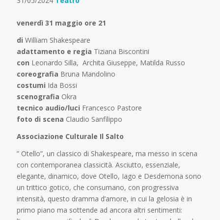
31/05/2024
Teatro
venerdì 31 maggio ore 21
di
William Shakespeare
adattamento e regia
Tiziana Biscontini
con
Leonardo Silla, Archita Giuseppe, Matilda Russo
coreografia
Bruna Mandolino
costumi
Ida Bossi
scenografia
Okra
tecnico audio/luci
Francesco Pastore
foto di scena
Claudio Sanfilippo
Associazione Culturale Il Salto
” Otello”, un classico di Shakespeare, ma messo in scena
con contemporanea classicità. Asciutto, essenziale,
elegante, dinamico, dove Otello, Iago e Desdemona sono
un trittico gotico, che consumano, con progressiva
intensità, questo dramma d’amore, in cui la gelosia è in
primo piano ma sottende ad ancora altri sentimenti: