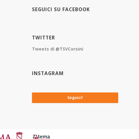
SEGUICI SU FACEBOOK
TWITTER
Tweets di @TSVCorsini
INSTAGRAM
No images available at the moment
Seguici!