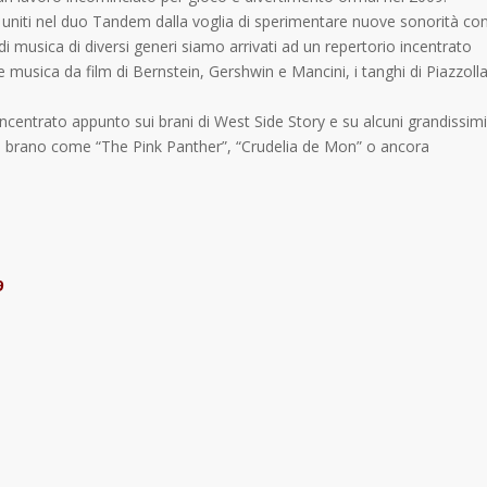
e uniti nel duo Tandem dalla voglia di sperimentare nuove sonorità co
i musica di diversi generi siamo arrivati ad un repertorio incentrato
l e musica da film di Bernstein, Gershwin e Mancini, i tanghi di Piazzoll
 incentrato appunto sui brani di West Side Story e su alcuni grandissimi
mo brano come “The Pink Panther”, “Crudelia de Mon” o ancora
9