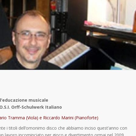
r l’educazione musicale
.S.I. Orff-Schulwerk Italiano
ario Tramma (Viola) e Riccardo Marini
(Pianoforte)
e i titoli dell’omonimo disco che abbiamo inciso quest’anno con
i un lavoro incominciato per gioco e divertimento ormai nel 2009.