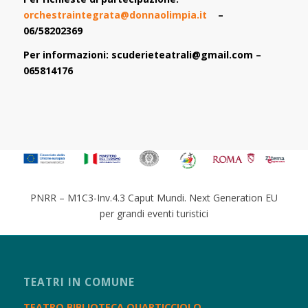
orchestraintegrata@donnaolimpia.it
–
06/58202369
Per informazioni: scuderieteatrali@gmail.com –
065814176
PNRR – M1C3-Inv.4.3 Caput Mundi. Next Generation EU
per grandi eventi turistici
TEATRI IN COMUNE
TEATRO BIBLIOTECA QUARTICCIOLO