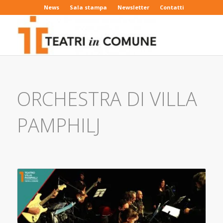
News
Sala stampa
Newsletter
Contatti
ORCHESTRA DI VILLA
PAMPHILJ