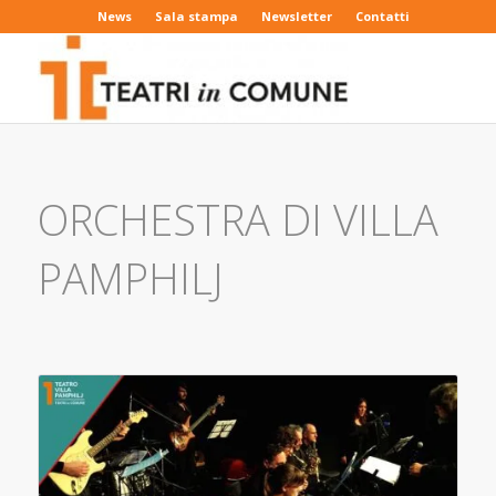
News
Sala stampa
Newsletter
Contatti
ORCHESTRA DI VILLA
PAMPHILJ