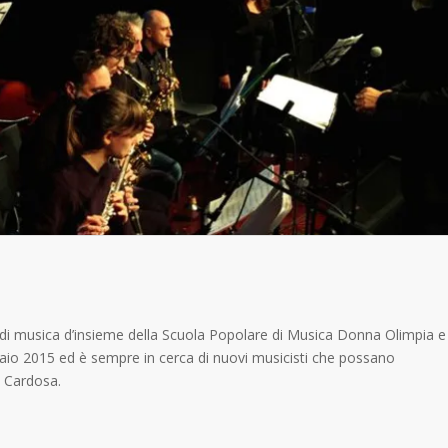
ità di musica d’insieme della Scuola Popolare di Musica Donna Olimpia e
ennaio 2015 ed è sempre in cerca di nuovi musicisti che possano
o Cardosa.