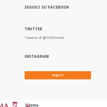
SEGUICI SU FACEBOOK
TWITTER
Tweets di @TSVCorsini
INSTAGRAM
No images available at the moment
Seguici!