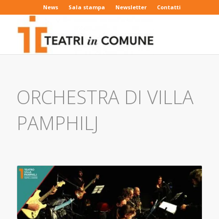
News
Sala stampa
Newsletter
Contatti
ORCHESTRA DI VILLA
PAMPHILJ