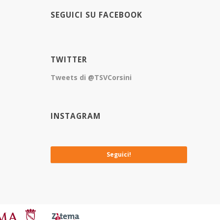
SEGUICI SU FACEBOOK
TWITTER
Tweets di @TSVCorsini
INSTAGRAM
No images available at the moment
Seguici!