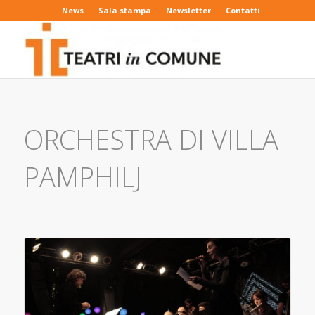
News
Sala stampa
Newsletter
Contatti
ORCHESTRA DI VILLA
PAMPHILJ