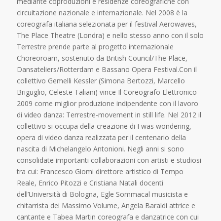
mediante coproduzioni e residenze coreografiche con
circuitazione nazionale e internazionale. Nel 2008 è la
coreografa italiana selezionata per il festival Aerowaves,
The Place Theatre (Londra) e nello stesso anno con il solo
Terrestre prende parte al progetto internazionale
Choreoroam, sostenuto da British Council/The Place,
Dansateliers/Rotterdam e Bassano Opera Festival.Con il
collettivo Gemelli Kessler (Simona Bertozzi, Marcello
Briguglio, Celeste Taliani) vince Il Coreografo Elettronico
2009 come miglior produzione indipendente con il lavoro
di video danza: Terrestre-movement in still life. Nel 2012 il
collettivo si occupa della creazione di I was wondering,
opera di video danza realizzata per il centenario della
nascita di Michelangelo Antonioni. Negli anni si sono
consolidate importanti collaborazioni con artisti e studiosi
tra cui: Francesco Giomi direttore artistico di Tempo
Reale, Enrico Pitozzi e Cristiana Natali docenti
dell’Università di Bologna, Egle Sommacal musicista e
chitarrista dei Massimo Volume, Angela Baraldi attrice e
cantante e Tabea Martin coreografa e danzatrice con cui