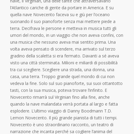
nave, il Virginian, una delle tante che attraversavano
l’Atlantico cariche di gente da portare in America. E su
quella nave Novecento faceva su e giù per l’oceano
suonando il suo pianoforte senza mai mettere piede a
terra. Decifrava le persone e metteva in musica tutti gli
umori del mondo, in un viaggio che non aveva confini, con
una musica che nessuno aveva mai sentito prima. Una
volta aveva pensato di scendere, ma arrivato sul terzo
gradino della scaletta si era fermato. Davanti a sé aveva
visto una città sterminata. Milioni e miliardi di possibilità
tra cui scegliere. Scegliere una strada, una donna, una
casa, una terra. Troppo grande quel mondo di cui non
vedeva la fine. Solo sul suo pianoforte, sui suoi ottantotto
tasti, con la sua musica, poteva trovare l’infinito. E
Novecento rimarrà sul Virginian fino alla fine, anche
quando la nave malandata verrà portata al largo e fatta
esplodere. L’ultimo viaggio di Danny Boodmann T.D.
Lemon Novecento. Il più grande pianista di tutti i tempi.
Novecento è uno straordinario racconto, un teatro di
narrazione che incanta perché sa cogliere l’anima del