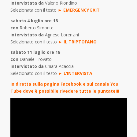
intervistata da
Valerio Riondino
Selezionata con il testo
►
EMERGENCY EXIT
sabato 4 luglio ore 18
con
Roberto Simonte
intervistato da
Agnese Lorenzini
Selezionato con il testo
►
IL TRIPTOFANO
sabato 11 luglio ore 18
con
Daniele Trovato
intervistato da
Chiara Acaccia
Selezionato con il testo
►
L’INTERVISTA
In diretta sulla pagina
Facebook
e sul canale
You
Tube
dove è possibile rivedere tutte le puntate!!!