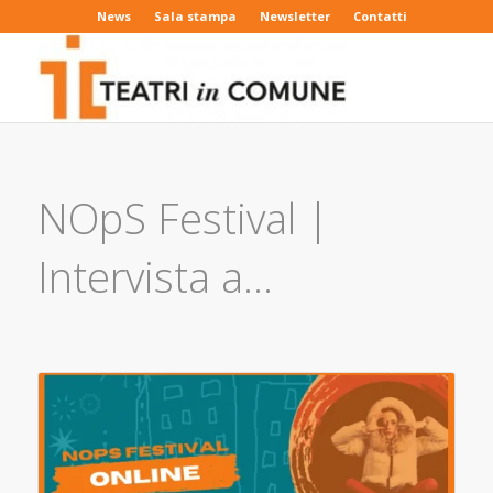
News
Sala stampa
Newsletter
Contatti
NOpS Festival |
Intervista a…