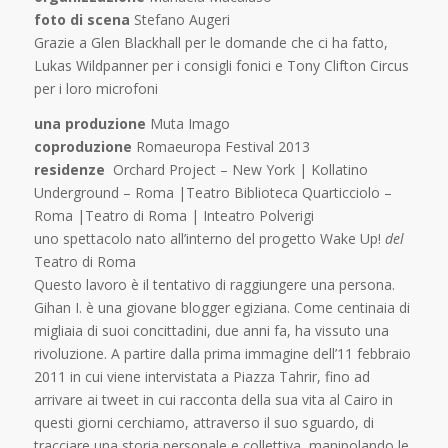
foto di scena
Stefano Augeri
Grazie a Glen Blackhall per le domande che ci ha fatto,
Lukas Wildpanner per i consigli fonici e Tony Clifton Circus
per i loro microfoni
una produzione
Muta Imago
coproduzione
Romaeuropa Festival 2013
residenze
Orchard Project – New York | Kollatino
Underground – Roma |Teatro Biblioteca Quarticciolo –
Roma |Teatro di Roma | Inteatro Polverigi
uno spettacolo nato all’interno del progetto Wake Up!
del
Teatro di Roma
Questo lavoro è il tentativo di raggiungere una persona.
Gihan I. è una giovane blogger egiziana. Come centinaia di
migliaia di suoi concittadini, due anni fa, ha vissuto una
rivoluzione. A partire dalla prima immagine dell’11 febbraio
2011 in cui viene intervistata a Piazza Tahrir, fino ad
arrivare ai tweet in cui racconta della sua vita al Cairo in
questi giorni cerchiamo, attraverso il suo sguardo, di
tracciare una storia personale e collettiva, manipolando le