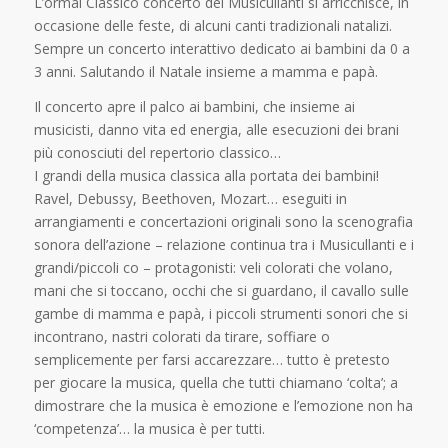
L’ormai Classico concerto dei Musicullanti si arricchisce, in
occasione delle feste, di alcuni canti tradizionali natalizi.
Sempre un concerto interattivo dedicato ai bambini da 0 a
3 anni. Salutando il Natale insieme a mamma e papà.
Il concerto apre il palco ai bambini, che insieme ai
musicisti, danno vita ed energia, alle esecuzioni dei brani
più conosciuti del repertorio classico…
I grandi della musica classica alla portata dei bambini!
Ravel, Debussy, Beethoven, Mozart… eseguiti in
arrangiamenti e concertazioni originali sono la scenografia
sonora dell’azione – relazione continua tra i Musicullanti e i
grandi/piccoli co – protagonisti: veli colorati che volano,
mani che si toccano, occhi che si guardano, il cavallo sulle
gambe di mamma e papà, i piccoli strumenti sonori che si
incontrano, nastri colorati da tirare, soffiare o
semplicemente per farsi accarezzare… tutto è pretesto
per giocare la musica, quella che tutti chiamano ‘colta’; a
dimostrare che la musica è emozione e l’emozione non ha
‘competenza’… la musica è per tutti.