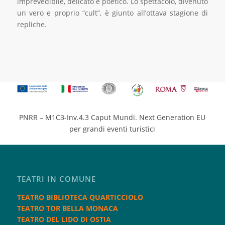
imprevedibile, delicato e poetico. Lo spettacolo, divenuto
un vero e proprio “cult”, è giunto all’ottava stagione di
repliche.
PNRR – M1C3-Inv.4.3 Caput Mundi. Next Generation EU
per grandi eventi turistici
TEATRI IN COMUNE
TEATRO BIBLIOTECA QUARTICCIOLO
TEATRO TOR BELLA MONACA
TEATRO DEL LIDO DI OSTIA