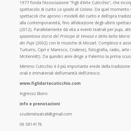
1977 fonda l’Associazione “Figli d’Arte Cuticchio”, che inc
spettacolo di cunto
La spada di Celano
. Da quel momento Cu
spettacoli che aprono i modelli del cunto e dell’opra tradiz
alla contemporaneità, fino all’ideazione degli ultimi spettac
(2012). Parallelamente dà vita a eventi teatrali per pupi, att
spaventosa storia del Principe di Venosa e della bella Maria
dei Pupi
(2002) con le musiche di Mozart. Complessi e assi
Turturro, Ciprì e Maresco, Crialese), fotografia, radio, 
McKennitt). Da quindici anni dirige a Palermo la prima scuol
Mimmo Cuticchio è il più importante erede della tradizione dei
orali e immateriali dell’umanità dell’Unesco.
www.figlidartecuticchio.com
Ingresso libero
info e prenotazioni
scuderieteatrali@gmail.com
06 5814176