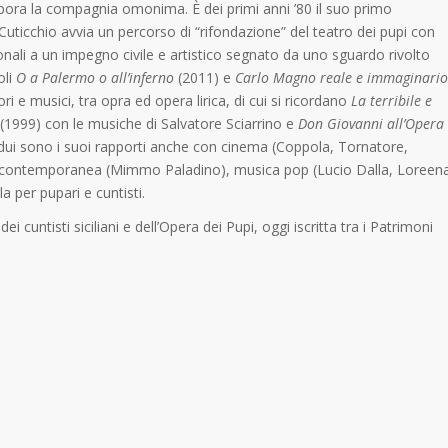
orpora la compagnia omonima. È dei primi anni ’80 il suo primo
ticchio avvia un percorso di “rifondazione” del teatro dei pupi con
ionali a un impegno civile e artistico segnato da uno sguardo rivolto
oli
O a Palermo o all’inferno
(2011) e
Carlo Magno reale e immaginario
ori e musici, tra opra ed opera lirica, di cui si ricordano
La terribile e
(1999) con le musiche di Salvatore Sciarrino e
Don Giovanni
all’Opera
dui sono i suoi rapporti anche con cinema (Coppola, Tornatore,
arte contemporanea (Mimmo Paladino), musica pop (Lucio Dalla, Loreen
a per pupari e cuntisti.
 cuntisti siciliani e dell’Opera dei Pupi, oggi iscritta tra i Patrimoni