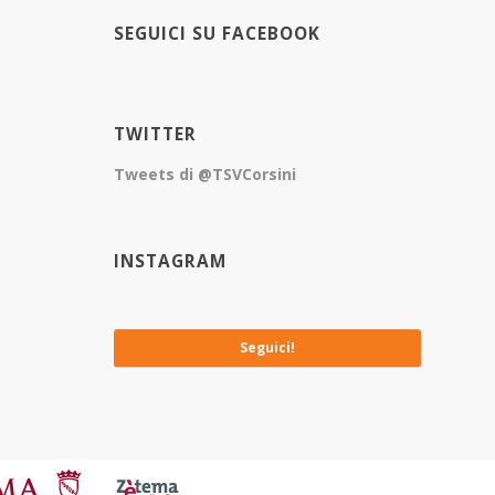
SEGUICI SU FACEBOOK
TWITTER
Tweets di @TSVCorsini
INSTAGRAM
No images available at the moment
Seguici!