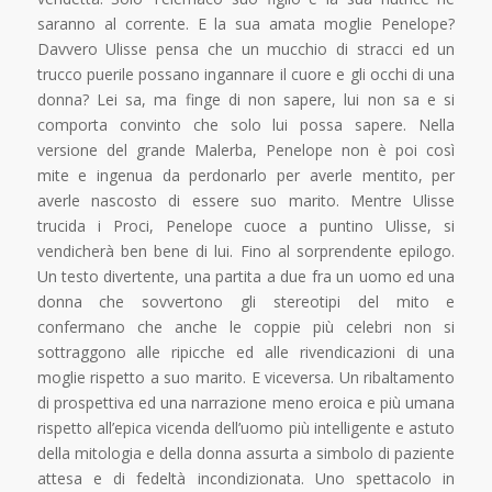
saranno al corrente. E la sua amata moglie Penelope?
Davvero Ulisse pensa che un mucchio di stracci ed un
trucco puerile possano ingannare il cuore e gli occhi di una
donna? Lei sa, ma finge di non sapere, lui non sa e si
comporta convinto che solo lui possa sapere. Nella
versione del grande Malerba, Penelope non è poi così
mite e ingenua da perdonarlo per averle mentito, per
averle nascosto di essere suo marito. Mentre Ulisse
trucida i Proci, Penelope cuoce a puntino Ulisse, si
vendicherà ben bene di lui. Fino al sorprendente epilogo.
Un testo divertente, una partita a due fra un uomo ed una
donna che sovvertono gli stereotipi del mito e
confermano che anche le coppie più celebri non si
sottraggono alle ripicche ed alle rivendicazioni di una
moglie rispetto a suo marito. E viceversa. Un ribaltamento
di prospettiva ed una narrazione meno eroica e più umana
rispetto all’epica vicenda dell’uomo più intelligente e astuto
della mitologia e della donna assurta a simbolo di paziente
attesa e di fedeltà incondizionata. Uno spettacolo in