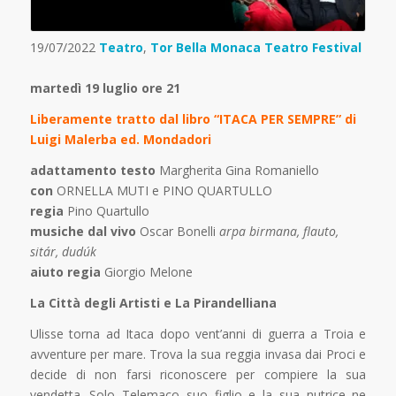
19/07/2022
Teatro
,
Tor Bella Monaca Teatro Festival
martedì 19 luglio ore 21
Liberamente tratto dal libro “ITACA PER SEMPRE” di
Luigi Malerba ed. Mondadori
adattamento testo
Margherita Gina Romaniello
con
ORNELLA MUTI e PINO QUARTULLO
regia
Pino Quartullo
musiche dal vivo
Oscar Bonelli
arpa birmana, flauto,
sitár, dudúk
aiuto regia
Giorgio Melone
La Città degli Artisti e La Pirandelliana
Ulisse torna ad Itaca dopo vent’anni di guerra a Troia e
avventure per mare. Trova la sua reggia invasa dai Proci e
decide di non farsi riconoscere per compiere la sua
vendetta. Solo Telemaco suo figlio e la sua nutrice ne