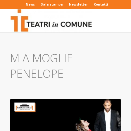
News
Sala stampa
Newsletter
Contatti
MIA MOGLIE
PENELOPE