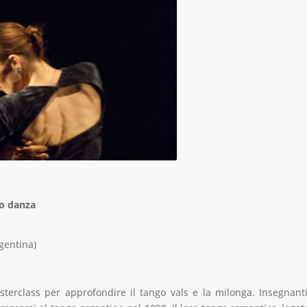
io danza
gentina)
rclass per approfondire il tango vals e la milonga. Insegnanti