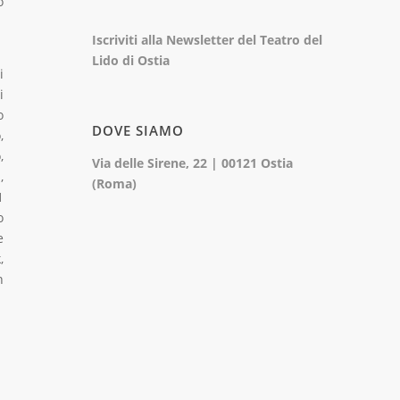
o
Iscriviti alla Newsletter del Teatro del
Lido di Ostia
i
i
o
DOVE SIAMO
,
,
Via delle Sirene, 22 | 00121 Ostia
,
(Roma)
1
o
e
,
n