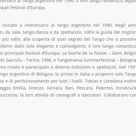
teressarsi al tango argentino nel 1990. Il loro tango romantico, legat
ipali Festival d’Europa.
no iniziato a interessarsi al tango argentino nel 1990. Negli ann
n, da sala, tango-danza e da spettacolo, sotto la guida dei miglior
 più volte, alla scoperta di quei segreti del Tango che si posson
lerini dallo stile elegante e coinvolgente, il loro tango romantico
nei principali Festival d’Europa: La Noche de la Pasion – Gent, Belgio
 de Garrufa – Torino, 1998, e Tangomania Summerfestival – Bologna
anno creato e partecipato a diverse esibizioni e spettacoli. Nel 199
ango Argentino di Bologna, la prima in Italia a proporre solo Tang
se e di perfezionamento per tutti i livelli. Tobias e Loredana inoltr
gio Emilia, Firenze, Ferrara, Bari, Pescara, Palermo, Innsbruck
uccesso, la loro attività di coreografi e danzatori. Collaborano co