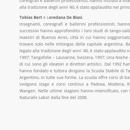
coreografi e ballerini professionisti, hanno iniziato a in
alla tradizione degli anni ’40, è stato applaudito nei princ
Tobias Bert
e L
oredana De Biasi
.
Insegnanti, coreografi e ballerini professionisti, han
successivi hanno approfondito i loro studi di tango-saló
maestri di Buenos Aires, città in cui hanno soggiornato
trovare solo nelle milongas della capitale argentina. Bal
legato alla tradizione degli anni ’40, è stato applaudito 
1997; Tangofolie – Lausanne, Svizzera, 1997; Una Noche
di cui sono gli ideatori e direttori artistici. Dal 1992 h
hanno fondato e tuttora dirigono la Scuola Stabile di T
Argentino, in tutte sue forme. La scuola offre corsi di ba
svolgono stage e corsi continui a Padova, Modena, Reg
Wangen. Nelle ultime stagioni hanno intensificato, con s
Naturalis Labor dalla fine del 2008.