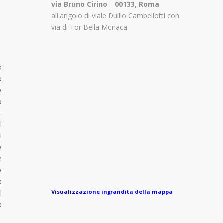
via Bruno Cirino | 00133, Roma
all'angolo di viale Duilio Cambellotti con
via di Tor Bella Monaca
o
o
a
o
.
l
i
a
e
a
a
Visualizzazione ingrandita della mappa
l
a