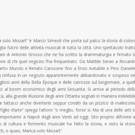
 solo Mozart” è Marco Simeoli che porta sul palco la storia di color
a fulcro delle attività musicali di tutta la città. Uno spettacolo tratt
mani di Antonio Grosso che ne ha scritto la drammaturgia e firmato l
rie di chi quel negozio l’ha frequentato. Da Matilde Serao a Riccard
erto Murolo e Renato Carosone fino a Enzo Avitabile e Pino Daniele
alla rinfusa in un negozio apparentemente abbandonato e sospeso ne
gliosi anni della Bella Époque e delle carrozze sul lungomare, a quell
oi al boom economico degli anni Sessanta. Si arriva al periodo dell
tà, alla grande illusione degli anni Ottanta segnati in maniera indelebil
 fattacci anche divertenti seppur conditi da un pizzico di malinconi
lio d’arte” spiega l’attore “o meglio, forse si. Ma di una delle arti: l
 importante a Napoli dagli anni Venti ad oggi. Sito proprio difronte a
di cultura e fermento musicale ha fatto la storia, e visto la stori
 tutti, o quasi, Manca solo Mozart”.