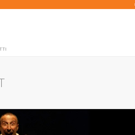
TTI
T