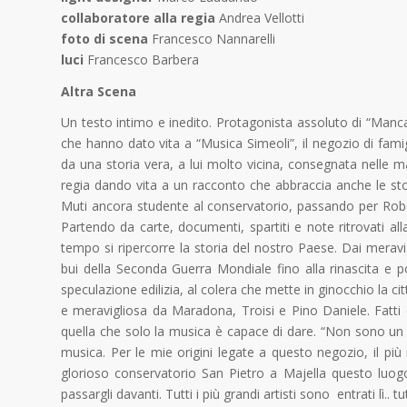
collaboratore alla regia
Andrea Vellotti
foto di scena
Francesco Nannarelli
luci
Francesco Barbera
Altra Scena
Un testo intimo e inedito. Protagonista assoluto di “Manca
che hanno dato vita a “Musica Simeoli”, il negozio di famigli
da una storia vera, a lui molto vicina, consegnata nelle 
regia dando vita a un racconto che abbraccia anche le sto
Muti ancora studente al conservatorio, passando per Rob
Partendo da carte, documenti, spartiti e note ritrovati 
tempo si ripercorre la storia del nostro Paese. Dai meravi
bui della Seconda Guerra Mondiale fino alla rinascita e p
speculazione edilizia, al colera che mette in ginocchio la cit
e meravigliosa da Maradona, Troisi e Pino Daniele. Fatti e
quella che solo la musica è capace di dare. “Non sono un fig
musica. Per le mie origini legate a questo negozio, il più
glorioso conservatorio San Pietro a Majella questo luogo 
passargli davanti. Tutti i più grandi artisti sono entrati lì..