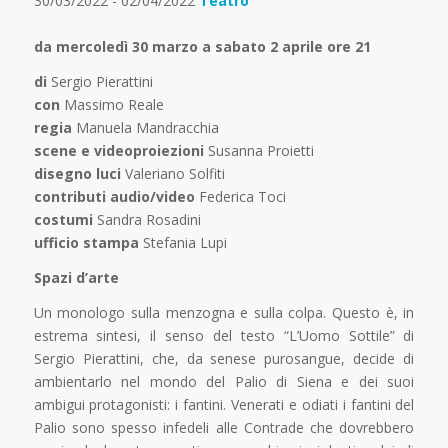
30/03/2022 - 02/04/2022
Teatro
da mercoledì 30 marzo a sabato 2 aprile ore 21
di
Sergio Pierattini
con
Massimo Reale
regia
Manuela Mandracchia
scene e videoproiezioni
Susanna Proietti
disegno luci
Valeriano Solfiti
contributi audio/video
Federica Toci
costumi
Sandra Rosadini
ufficio stampa
Stefania Lupi
Spazi d’arte
Un monologo sulla menzogna e sulla colpa. Questo è, in
estrema sintesi, il senso del testo “L’Uomo Sottile” di
Sergio Pierattini, che, da senese purosangue, decide di
ambientarlo nel mondo del Palio di Siena e dei suoi
ambigui protagonisti: i fantini. Venerati e odiati i fantini del
Palio sono spesso infedeli alle Contrade che dovrebbero