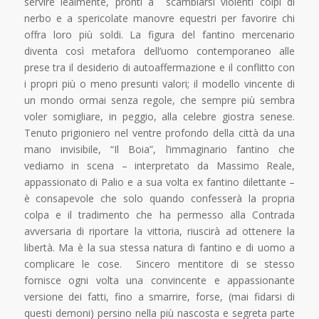
servire lealmente, pronti a scambiarsi violenti colpi di
nerbo e a spericolate manovre equestri per favorire chi
offra loro più soldi. La figura del fantino mercenario
diventa così metafora dell’uomo contemporaneo alle
prese tra il desiderio di autoaffermazione e il conflitto con
i propri più o meno presunti valori; il modello vincente di
un mondo ormai senza regole, che sempre più sembra
voler somigliare, in peggio, alla celebre giostra senese.
Tenuto prigioniero nel ventre profondo della città da una
mano invisibile, “Il Boia”, l’immaginario fantino che
vediamo in scena – interpretato da Massimo Reale,
appassionato di Palio e a sua volta ex fantino dilettante –
è consapevole che solo quando confesserà la propria
colpa e il tradimento che ha permesso alla Contrada
avversaria di riportare la vittoria, riuscirà ad ottenere la
libertà. Ma è la sua stessa natura di fantino e di uomo a
complicare le cose. Sincero mentitore di se stesso
fornisce ogni volta una convincente e appassionante
versione dei fatti, fino a smarrire, forse, (mai fidarsi di
questi demoni) persino nella più nascosta e segreta parte