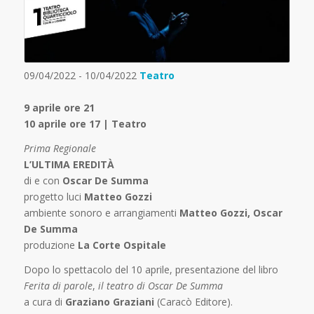
09/04/2022 - 10/04/2022
Teatro
9 aprile ore 21
10 aprile ore 17 | Teatro
Prima Regionale
L’ULTIMA EREDITÀ
di e con
Oscar De Summa
progetto luci
Matteo Gozzi
ambiente sonoro e arrangiamenti
Matteo Gozzi, Oscar
De Summa
produzione
La Corte Ospitale
Dopo lo spettacolo del 10 aprile, presentazione del libro
Ferita di parole
,
i
l teatro di Oscar De Summa
a cura di
Graziano Graziani
(Caracò Editore).