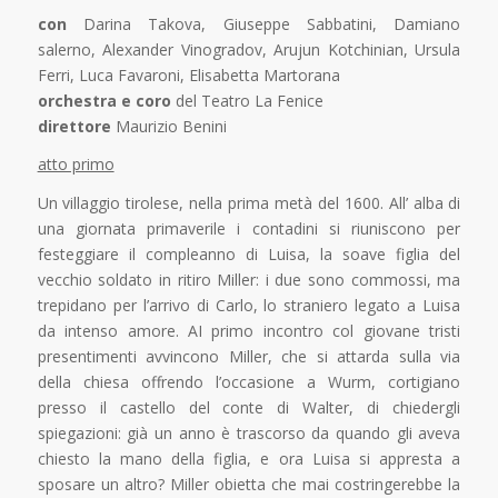
con
Darina Takova, Giuseppe Sabbatini, Damiano
salerno, Alexander Vinogradov, Arujun Kotchinian, Ursula
Ferri, Luca Favaroni, Elisabetta Martorana
orchestra e coro
del Teatro La Fenice
direttore
Maurizio Benini
atto primo
Un villaggio tirolese, nella prima metà del 1600. All’ alba di
una giornata primaverile i contadini si riuniscono per
festeggiare il compleanno di Luisa, la soave figlia del
vecchio soldato in ritiro Miller: i due sono commossi, ma
trepidano per l’arrivo di Carlo, lo straniero legato a Luisa
da intenso amore. AI primo incontro col giovane tristi
presentimenti avvincono Miller, che si attarda sulla via
della chiesa offrendo l’occasione a Wurm, cortigiano
presso il castello del conte di Walter, di chiedergli
spiegazioni: già un anno è trascorso da quando gli aveva
chiesto la mano della figlia, e ora Luisa si appresta a
sposare un altro? Miller obietta che mai costringerebbe la