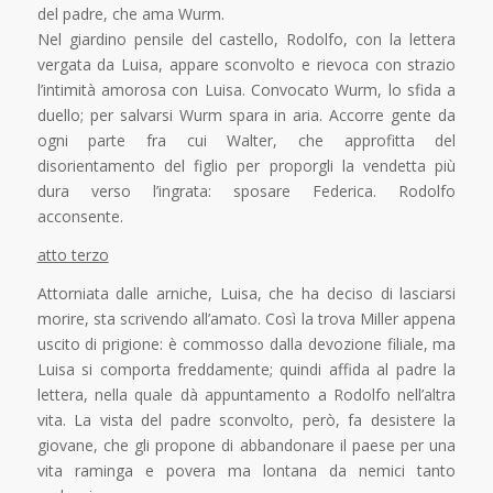
del padre, che ama Wurm.
Nel giardino pensile del castello, Rodolfo, con la lettera
vergata da Luisa, appare sconvolto e rievoca con strazio
l’intimità amorosa con Luisa. Convocato Wurm, lo sfida a
duello; per salvarsi Wurm spara in aria. Accorre gente da
ogni parte fra cui Walter, che approfitta del
disorientamento del figlio per proporgli la vendetta più
dura verso l’ingrata: sposare Federica. Rodolfo
acconsente.
atto terzo
Attorniata dalle arniche, Luisa, che ha deciso di lasciarsi
morire, sta scrivendo all’amato. Così la trova Miller appena
uscito di prigione: è commosso dalla devozione filiale, ma
Luisa si comporta freddamente; quindi affida al padre la
lettera, nella quale dà appuntamento a Rodolfo nell’altra
vita. La vista del padre sconvolto, però, fa desistere la
giovane, che gli propone di abbandonare il paese per una
vita raminga e povera ma lontana da nemici tanto