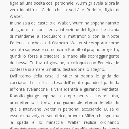
figlia ad una scelta così personale; Wurm gli svela allora la
vera identità di Carlo, che in verità è Rodolfo, figlio di
Walter.
In una sala del castello di Walter, Wurm ha appena narrato
al signore la sconsiderata intenzione del figlio, che rischia
di mandarne a soqquadro il matrimonio con la nipote
Federica, duchessa di Ostheim. Walter si comporta come
se nulla sapesse e comunica a Rodolfo il proprio progetto,
quindi lo forza a chiedere la mano alla sopraggiungente
duchessa. Tuttavia il giovane, a colloquio con Federica, le
confessa di amare un’ altra, destandone lo sdegno.
Dall’interno della casa di Miller si odono le grida dei
cacciatori; Luisa è in attesa dell’amato quando il padre la
affronta svelandone la vera identità e giurando vendetta.
Rodolfo giunge appena in tempo per rassicurare Luisa,
ammettendo il torto, ma giurandole eterna fedeltà. In
quella interviene Walter in persona: accusando Luisa di
essere una volgare seduttrice, provoca Miller, che sguaina
la spada e lo minaccia. Walter replica ordinando
d’imprigionare padre e figlia; ma Rodolfo ottiene la libertà