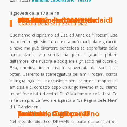
25/11/2021
Bambini
,
Laboratorio
,
Teatro
il giovedì dalle 17 alle 18
DREAMS Laboratorio di INGLESE attraverso il TEATRO per BAMBINI dai 3 ai 5 anni
condotto da
Claudia Della Seta e Sofia Diaz
Quest’anno ci ispiriamo ad Elsa ed Anna da “Frozen”. Elsa
ha poteri magici sin dalla nascita può manipolare ghiaccio
e neve ma può diventare pericolosa se sopraffatta dalla
paura. Anna, sua sorella ha però il grande potere
dell’amore, che riuscirà a sciogliere il ghiaccio nel cuore di
Elsa, rinchiusa in un castello spaventata dai suoi tessi
poteri. Useremo la sceneggiatura del film “Frozen”, scritta
in lingua inglese. Un’occasione per esplorare i rapporti di
amicizia e di contatto dopo un lungo inverno in cui siamo
un po’ forse tutti diventati Elsa? Ma l’amore ce la farà. Ce
la fa sempre. La favola è ispirata a “La Regina delle Nevi”
di H.C.Andersen.
Torniamo a giocare insieme a Teatro | Uno per tutti, tutti per il teatro!
Nel metodo didattico DREAMS si parte dai pensieri dei