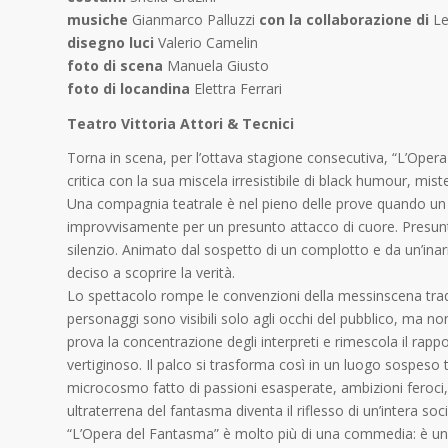
musiche
Gianmarco Palluzzi
con la collaborazione di
L
disegno luci
Valerio Camelin
foto di scena
Manuela Giusto
foto di locandina
Elettra Ferrari
Teatro Vittoria Attori & Tecnici
Torna in scena, per l’ottava stagione consecutiva, “L’Ope
critica con la sua miscela irresistibile di black humour, mis
Una compagnia teatrale è nel pieno delle prove quando un ev
improvvisamente per un presunto attacco di cuore. Presunto
silenzio. Animato dal sospetto di un complotto e da un’inarr
deciso a scoprire la verità.
Lo spettacolo rompe le convenzioni della messinscena tradi
personaggi sono visibili solo agli occhi del pubblico, ma non
prova la concentrazione degli interpreti e rimescola il rappo
vertiginoso. Il palco si trasforma così in un luogo sospeso tr
microcosmo fatto di passioni esasperate, ambizioni feroci, in
ultraterrena del fantasma diventa il riflesso di un’intera so
“L’Opera del Fantasma” è molto più di una commedia: è una ri