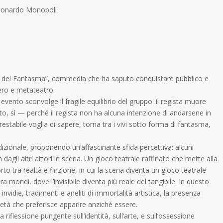
eonardo Monopoli
ra del Fantasma”, commedia che ha saputo conquistare pubblico e
tero e metateatro.
ento sconvolge il fragile equilibrio del gruppo: il regista muore
, sì — perché il regista non ha alcuna intenzione di andarsene in
estabile voglia di sapere, torna tra i vivi sotto forma di fantasma,
zionale, proponendo un’affascinante sfida percettiva: alcuni
 dagli altri attori in scena. Un gioco teatrale raffinato che mette alla
rto tra realtà e finzione, in cui la scena diventa un gioco teatrale
a mondi, dove l’invisibile diventa più reale del tangibile. In questo
vidie, tradimenti e aneliti di immortalità artistica, la presenza
cietà che preferisce apparire anziché essere.
flessione pungente sull’identità, sull’arte, e sull’ossessione