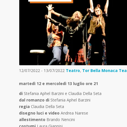
12/07/2022 - 13/07/2022
Teatro
,
Tor Bella Monaca Teat
martedì 12 e mercoledì 13 luglio ore 21
di
Stefania Aphel Barzini e Claudia Della Seta
dal romanzo di
Stefania Aphel Barzini
regia
Claudia Della Seta
disegno luci e video
Andrea Narese
allestimento
Brando Nencini
costumi
Laura Giannisi