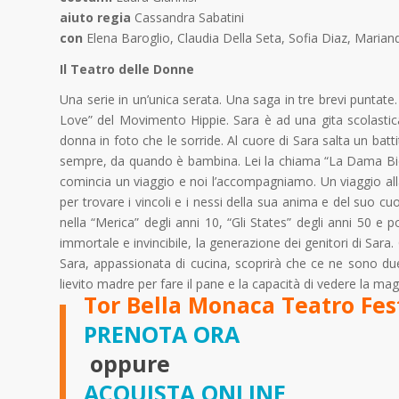
aiuto regia
Cassandra Sabatini
con
Elena Baroglio, Claudia Della Seta, Sofia Diaz, Mariand
Il Teatro delle Donne
Una serie in un’unica serata. Una saga in tre brevi puntat
Love” del Movimento Hippie. Sara è ad una gita scolastica 
donna in foto che le sorride. Al cuore di Sara salta un bat
sempre, da quando è bambina. Lei la chiama “La Dama Biond
comincia un viaggio e noi l’accompagniamo. Un viaggio alla 
per trovare i vincoli e i nessi della sua anima e del suo cu
nella “Merica” degli anni 10, “Gli States” degli anni 50 e
immortale e invincibile, la generazione dei genitori di Sara
Sara, appassionata di cucina, scoprirà che ce ne sono due 
lievito madre per fare il pane e la capacità di vedere la mag
Tor Bella Monaca Teatro Fes
PRENOTA ORA
oppure
ACQUISTA ONLINE