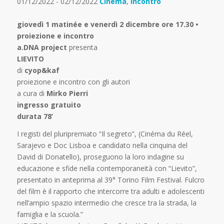
01/12/2022 - 02/12/2022
Cinema
,
Incontro
giovedì 1 matinée e venerdì 2 dicembre ore 17.30 •
proiezione e incontro
a.DNA project
presenta
LIEVITO
di
cyop&kaf
proiezione e incontro con gli autori
a cura di
Mirko Pierri
ingresso gratuito
durata 78’
I registi del pluripremiato “Il segreto”, (Cinéma du Réel,
Sarajevo e Doc Lisboa e candidato nella cinquina del
David di Donatello), proseguono la loro indagine su
educazione e sfide nella contemporaneità con “Lievito”,
presentato in anteprima al 39° Torino Film Festival. Fulcro
del film è il rapporto che intercorre tra adulti e adolescenti
nell’ampio spazio intermedio che cresce tra la strada, la
famiglia e la scuola.”