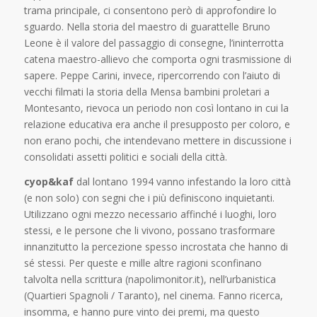
trama principale, ci consentono però di approfondire lo
sguardo. Nella storia del maestro di guarattelle Bruno
Leone è il valore del passaggio di consegne, l’ininterrotta
catena maestro-allievo che comporta ogni trasmissione di
sapere. Peppe Carini, invece, ripercorrendo con l’aiuto di
vecchi filmati la storia della Mensa bambini proletari a
Montesanto, rievoca un periodo non così lontano in cui la
relazione educativa era anche il presupposto per coloro, e
non erano pochi, che intendevano mettere in discussione i
consolidati assetti politici e sociali della città.
cyop&kaf
dal lontano 1994 vanno infestando la loro città
(e non solo) con segni che i più definiscono inquietanti.
Utilizzano ogni mezzo necessario affinché i luoghi, loro
stessi, e le persone che li vivono, possano trasformare
innanzitutto la percezione spesso incrostata che hanno di
sé stessi. Per queste e mille altre ragioni sconfinano
talvolta nella scrittura (napolimonitor.it), nell’urbanistica
(Quartieri Spagnoli / Taranto), nel cinema. Fanno ricerca,
insomma, e hanno pure vinto dei premi, ma questo