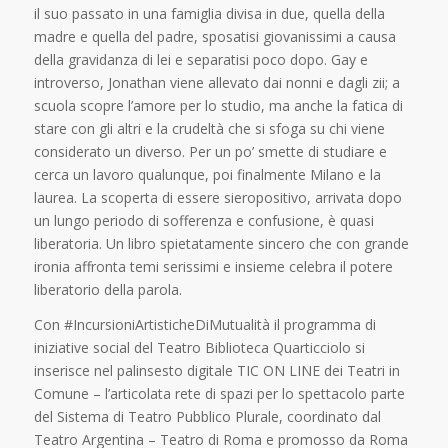
il suo passato in una famiglia divisa in due, quella della
madre e quella del padre, sposatisi giovanissimi a causa
della gravidanza di lei e separatisi poco dopo. Gay e
introverso, Jonathan viene allevato dai nonni e dagli zii; a
scuola scopre l’amore per lo studio, ma anche la fatica di
stare con gli altri e la crudeltà che si sfoga su chi viene
considerato un diverso. Per un po’ smette di studiare e
cerca un lavoro qualunque, poi finalmente Milano e la
laurea. La scoperta di essere sieropositivo, arrivata dopo
un lungo periodo di sofferenza e confusione, è quasi
liberatoria. Un libro spietatamente sincero che con grande
ironia affronta temi serissimi e insieme celebra il potere
liberatorio della parola.
Con #IncursioniArtisticheDiMutualità il programma di
iniziative social del Teatro Biblioteca Quarticciolo si
inserisce nel palinsesto digitale TIC ON LINE dei Teatri in
Comune – l’articolata rete di spazi per lo spettacolo parte
del Sistema di Teatro Pubblico Plurale, coordinato dal
Teatro Argentina – Teatro di Roma e promosso da Roma