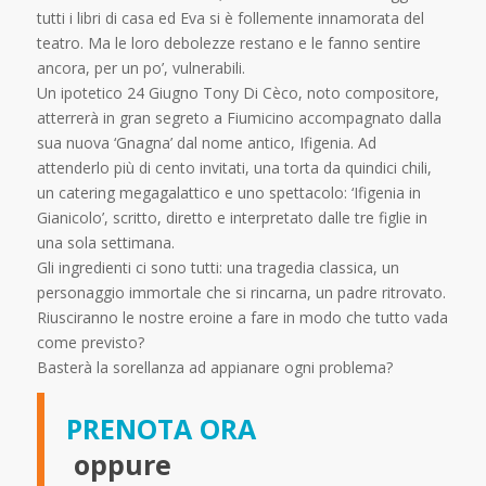
tutti i libri di casa ed Eva si è follemente innamorata del
teatro. Ma le loro debolezze restano e le fanno sentire
ancora, per un po’, vulnerabili.
Un ipotetico 24 Giugno Tony Di Cèco, noto compositore,
atterrerà in gran segreto a Fiumicino accompagnato dalla
sua nuova ‘Gnagna’ dal nome antico, Ifigenia. Ad
attenderlo più di cento invitati, una torta da quindici chili,
un catering megagalattico e uno spettacolo: ‘Ifigenia in
Gianicolo’, scritto, diretto e interpretato dalle tre figlie in
una sola settimana.
Gli ingredienti ci sono tutti: una tragedia classica, un
personaggio immortale che si rincarna, un padre ritrovato.
Riusciranno le nostre eroine a fare in modo che tutto vada
come previsto?
Basterà la sorellanza ad appianare ogni problema?
PRENOTA ORA
oppure